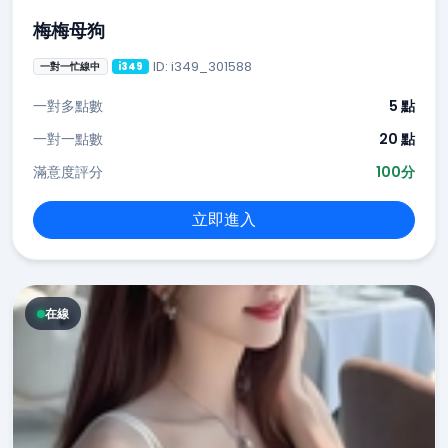
梅梅母狗
ID: i349_301588
一對一忙線中
i349
一對多點數
5 點
一對一點數
20 點
滿意度評分
100分
立即進入
在線