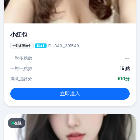
小紅包
ID: i349_301549
一對多等待中
i349
一對多點數
--
一對一點數
15 點
滿意度評分
100分
立即進入
在線