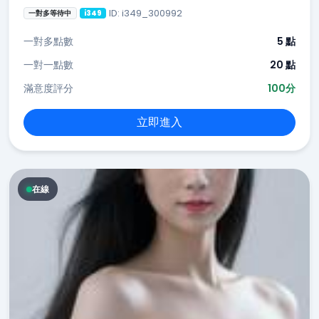
ID: i349_300992
一對多等待中
i349
一對多點數
5 點
一對一點數
20 點
滿意度評分
100分
立即進入
在線