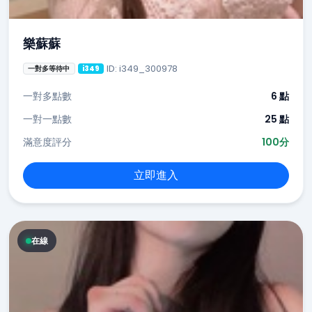
樂蘇蘇
ID: i349_300978
一對多等待中
i349
一對多點數
6 點
一對一點數
25 點
滿意度評分
100分
立即進入
在線