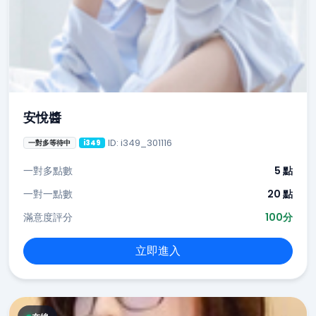
安悅醬
ID: i349_301116
一對多等待中
i349
一對多點數
5 點
一對一點數
20 點
滿意度評分
100分
立即進入