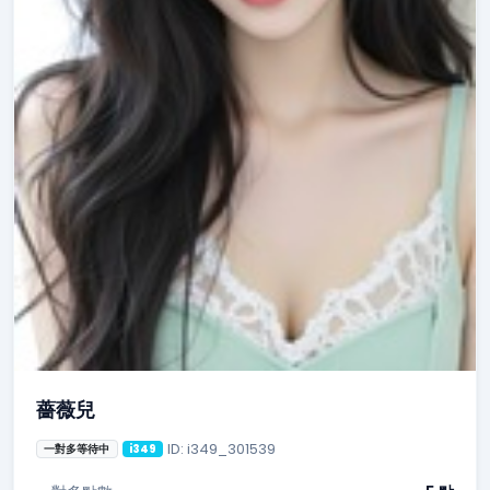
薔薇兒
ID: i349_301539
一對多等待中
i349