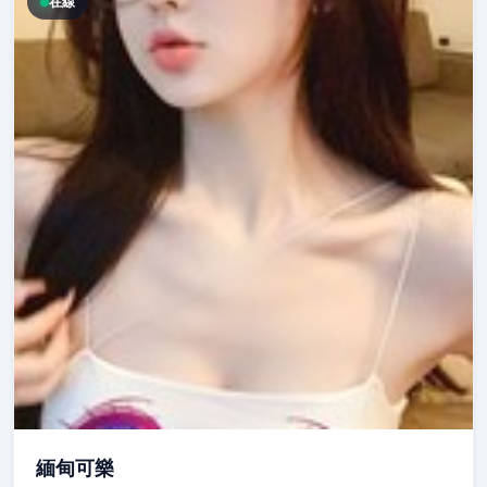
在線
緬甸可樂