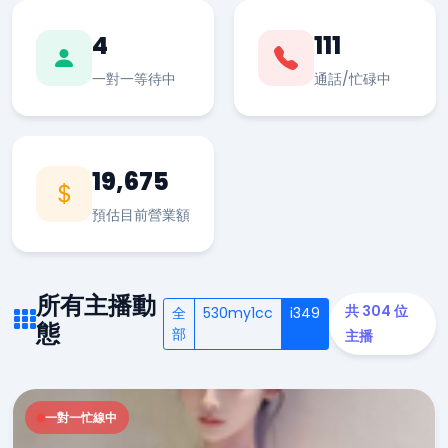
4
111
一對一等待中
通話/忙碌中
19,675
預估目前營業額
所有主播動
共 304 位
全
530my1cc
i349
態
部
主播
一對一忙線中