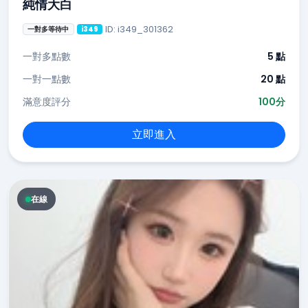
純情大白
ID: i349_301362
一對多等待中
i349
一對多點數
5 點
一對一點數
20 點
滿意度評分
100分
立即進入
在線