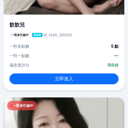
歆歆兒
ID: i349_301225
一對多忙線中
i349
一對多點數
5 點
一對一點數
--
滿意度評分
100分
立即進入
一對多忙線中