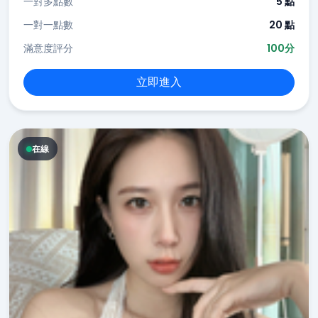
一對多點數
5 點
一對一點數
20 點
滿意度評分
100分
立即進入
在線