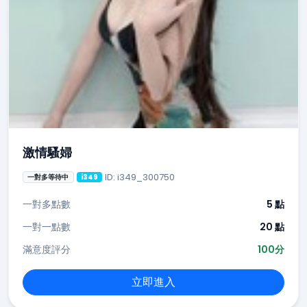
激情騷婦
ID: i349_300750
一對多等待中
i349
一對多點數
5 點
一對一點數
20 點
滿意度評分
100分
立即進入